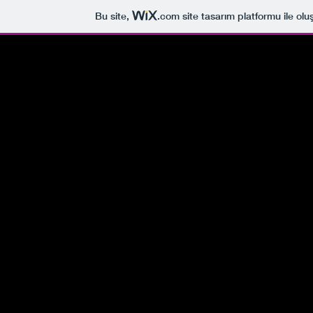
Bu site,
.com
site tasarım platformu ile olu
www.akinsigorta.com