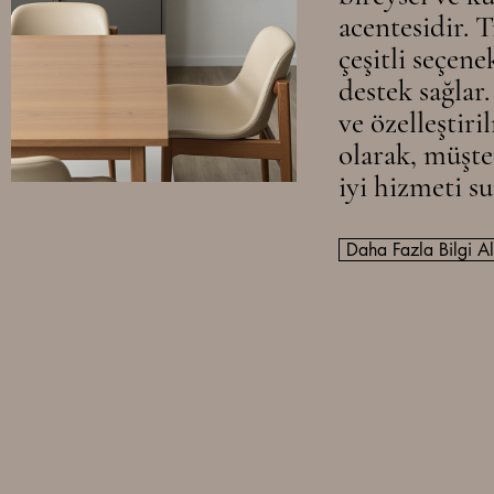
acentesidir. 
çeşitli seçen
destek sağlar
ve özelleştir
olarak, müşte
iyi hizmeti s
Daha Fazla Bilgi Al