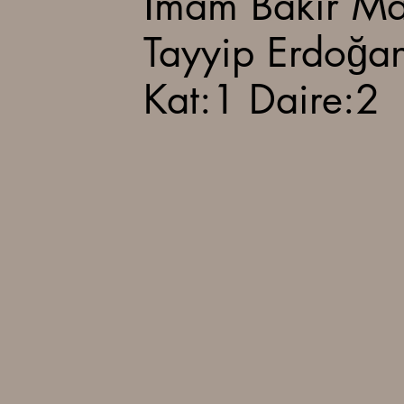
İmam Bakır Ma
Tayyip Erdoğa
Kat:1 Daire:2