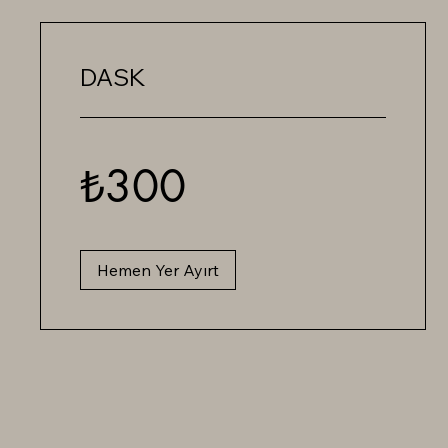
DASK
₺300
Türk
₺300
lirası
Hemen Yer Ayırt